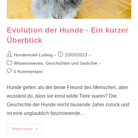
Evolution der Hunde - Ein kurzer
Überblick
Beitrags-
Beitrag
Hundemotel Ludwig
23/03/2023
Autor:
veröffentlicht:
Beitrags-
Wissenswertes, Geschichten und Gedichte
Kategorie:
Beitrags-
0 Kommentare
Kommentare:
Hunde gelten als der beste Freund des Menschen, aber
wusstest du, dass sie einst wilde Tiere waren? Die
Geschichte der Hunde reicht tausende Jahre zurück und
ist eine unglaublich faszinierende…
Evolution
Weiterlesen
Der
Hunde