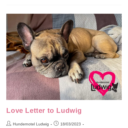
-
Ein
Kurzer
Überblick
Love Letter to Ludwig
Beitrags-
Beitrag
Hundemotel Ludwig
18/03/2023