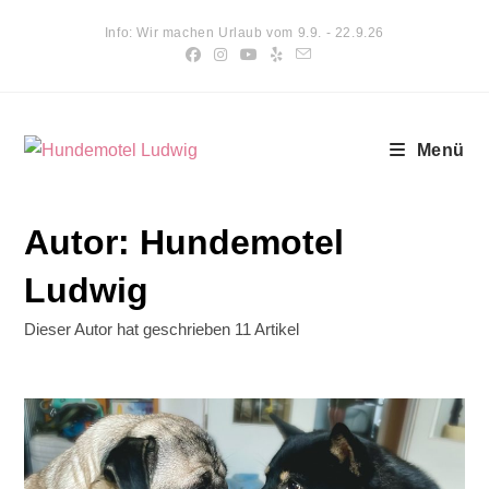
Zum
Info: Wir machen Urlaub vom 9.9. - 22.9.26
Inhalt
springen
Menü
Autor:
Hundemotel
Ludwig
Dieser Autor hat geschrieben 11 Artikel