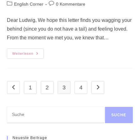
Autor:
veröffentlicht:
Beitrags-
Beitrags-
English Corner
0 Kommentare
Kategorie:
Kommentare:
Dear Ludwig, We hope this letter finds you wagging your
behind (since you do not have a tail) and feeling loved.
From the moment we met you, we knew that…
Love
Weiterlesen
Letter
To
Ludwig
1
2
3
4
Gehe zur vorherigen Seite
Gehe zur nächsten Se
Suchen
SUCHE
Neueste Beitrage