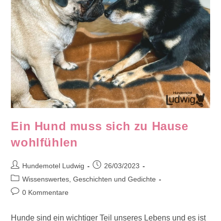
Ein Hund muss sich zu Hause
wohlfühlen
Beitrags-
Beitrag
Hundemotel Ludwig
26/03/2023
Autor:
veröffentlicht:
Beitrags-
Wissenswertes, Geschichten und Gedichte
Kategorie:
Beitrags-
0 Kommentare
Kommentare:
Hunde sind ein wichtiger Teil unseres Lebens und es ist