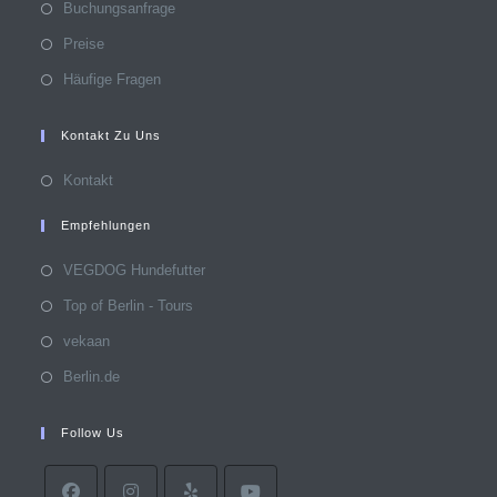
Buchungsanfrage
Preise
Häufige Fragen
Kontakt Zu Uns
Kontakt
Empfehlungen
Opens
VEGDOG Hundefutter
in
Opens
Top of Berlin - Tours
a
in
Opens
vekaan
new
a
in
Opens
Berlin.de
tab
new
a
in
tab
new
a
Follow Us
tab
new
tab