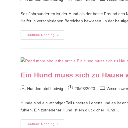
author:
published:
category:
Seit Jahrhunderten ist der Hund als der beste Freund des 
Helfer in verschiedenen Bereichen bewiesen. In der heuti
Hunde
Continue Reading
Bei
Der
Arbeit
Ein Hund muss sich zu Hause 
Post
Post
Post
Hundemotel Ludwig
26/03/2023
Wissenswer
author:
published:
category:
Hunde sind ein wichtiger Teil unseres Lebens und es ist en
fühlen. Ein zufriedener Hund ist ein glücklicher Hund…
Ein
Continue Reading