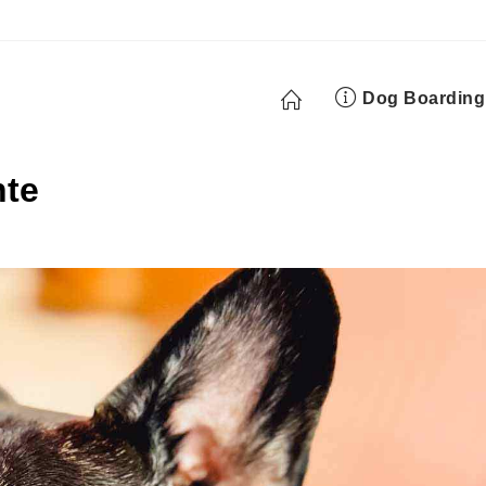
Dog Boarding
hte