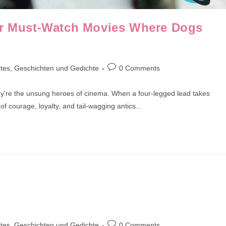
our Must-Watch Movies Where Dogs
Post
tes, Geschichten und Gedichte
0 Comments
comments:
y’re the unsung heroes of cinema. When a four-legged lead takes
courage, loyalty, and tail-wagging antics...
Post
tes, Geschichten und Gedichte
0 Comments