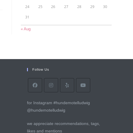
24
25
26
27
28
29
30
31
« Aug
Follow Us
for Instagram #hundemotelludwig
@hundemotelludwig
we appreciate recommendations, tags,
likes and mentions