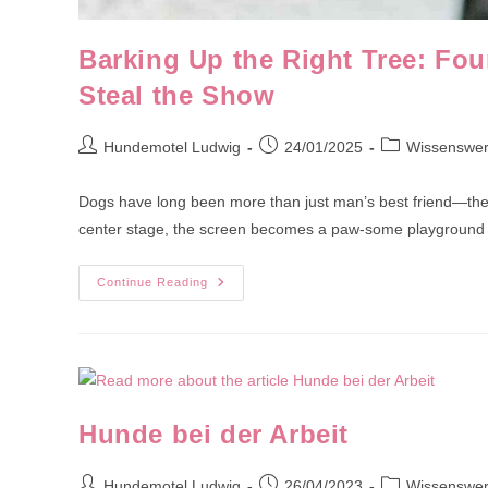
Barking Up the Right Tree: F
Steal the Show
Post
Post
Post
Hundemotel Ludwig
24/01/2025
Wissenswer
author:
published:
category:
Dogs have long been more than just man’s best friend—the
center stage, the screen becomes a paw-some playground of 
Barking
Continue Reading
Up
The
Right
Tree:
Four
Must-
Watch
Movies
Where
Hunde bei der Arbeit
Dogs
Steal
The
Show
Post
Post
Post
Hundemotel Ludwig
26/04/2023
Wissenswer