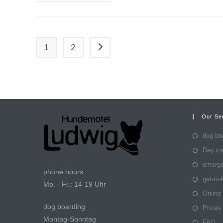
Hund
Muss
Sich
Zu
Hause
Wohlfühlen
1
2
Go to the next page
Our Se
dog bo
Day ca
emerg
phone hours:
get-to
Mo. - Fr.: 14-19 Uhr
Online
dog boarding
Prices
Montag-Sonntag
FAQ